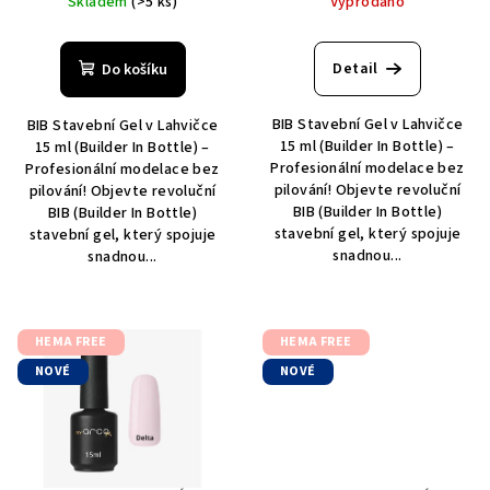
Skladem
(>5 ks)
Vyprodáno
k
t
Detail
Do košíku
ů
BIB Stavební Gel v Lahvičce
BIB Stavební Gel v Lahvičce
15 ml (Builder In Bottle) –
15 ml (Builder In Bottle) –
Profesionální modelace bez
Profesionální modelace bez
pilování! Objevte revoluční
pilování! Objevte revoluční
BIB (Builder In Bottle)
BIB (Builder In Bottle)
stavební gel, který spojuje
stavební gel, který spojuje
snadnou...
snadnou...
HEMA FREE
HEMA FREE
NOVÉ
NOVÉ