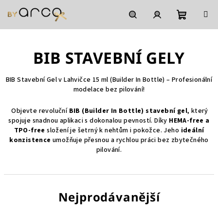
Přejít
na
obsah
Nákupní
Hledat
Přihlášení
BIB STAVEBNÍ GELY
košík
BIB Stavební Gel v Lahvičce 15 ml (Builder In Bottle) – Profesionální
modelace bez pilování!
Objevte revoluční
BIB (Builder In Bottle) stavební gel
, který
spojuje snadnou aplikaci s dokonalou pevností. Díky
HEMA-free a
TPO-free
složení je šetrný k nehtům i pokožce. Jeho
ideální
konzistence
umožňuje přesnou a rychlou práci bez zbytečného
pilování.
Nejprodávanější