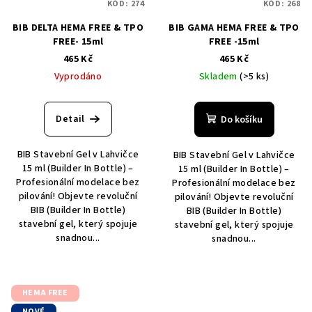
KÓD:
274
KÓD:
268
BIB DELTA HEMA FREE & TPO
BIB GAMA HEMA FREE & TPO
FREE- 15ml
FREE -15ml
465 Kč
465 Kč
Vyprodáno
Skladem
(>5 ks)
Detail
Do košíku
BIB Stavební Gel v Lahvičce
BIB Stavební Gel v Lahvičce
15 ml (Builder In Bottle) –
15 ml (Builder In Bottle) –
Profesionální modelace bez
Profesionální modelace bez
pilování! Objevte revoluční
pilování! Objevte revoluční
BIB (Builder In Bottle)
BIB (Builder In Bottle)
stavební gel, který spojuje
stavební gel, který spojuje
snadnou...
snadnou...
HEMA FREE
NOVÉ