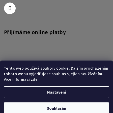
Přijímáme online platby
Tento web používá soubory cookie. Dalším procházením
Nákupní košík
tohoto webu vyjadřujete souhlas s jejich používáním..
Více informací
zde
.
0
ks /
0 Kč
Nastavení
Copyright 2026
By Arco
. Všechna práva vyhrazena.
Souhlasím