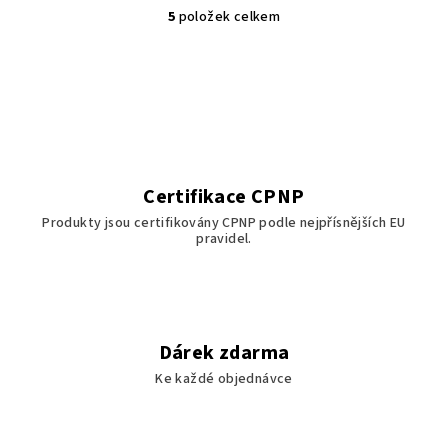
5
položek celkem
O
v
l
á
d
a
c
í
Certifikace CPNP
p
Produkty jsou certifikovány CPNP podle nejpřísnějších EU
r
pravidel.
v
k
y
v
ý
Dárek zdarma
p
Ke každé objednávce
i
s
u