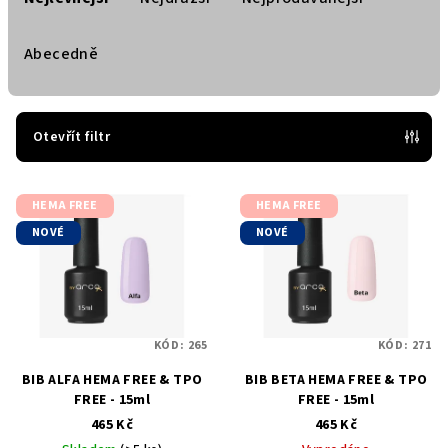
z
e
Abecedně
n
í
p
Otevřít filtr
r
V
o
HEMA FREE
HEMA FREE
ý
d
NOVÉ
NOVÉ
p
u
i
k
s
t
p
ů
KÓD:
265
KÓD:
271
r
o
BIB ALFA HEMA FREE & TPO
BIB BETA HEMA FREE & TPO
FREE - 15ml
FREE - 15ml
d
465 Kč
465 Kč
u