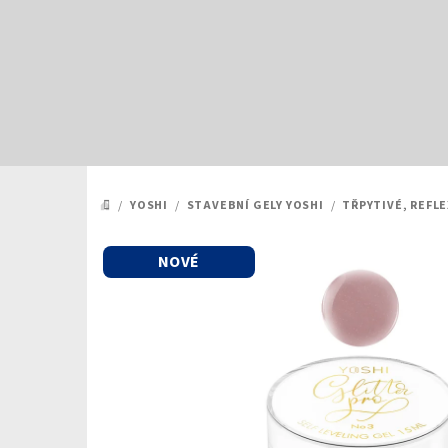
Přejít
na
obsah
/
YOSHI
/
STAVEBNÍ GELY YOSHI
/
TŘPYTIVÉ, REFLE
DOMŮ
NOVÉ