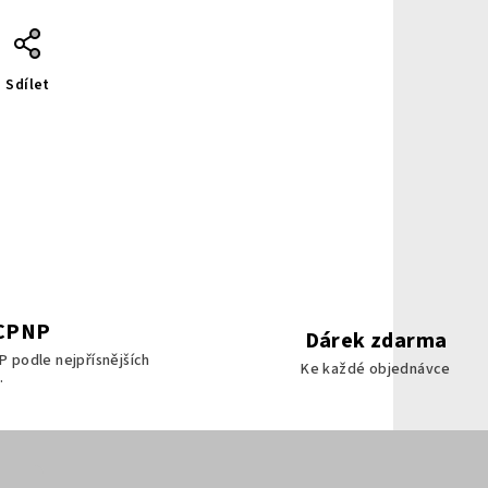
Sdílet
 CPNP
Dárek zdarma
P podle nejpřísnějších
Ke každé objednávce
.