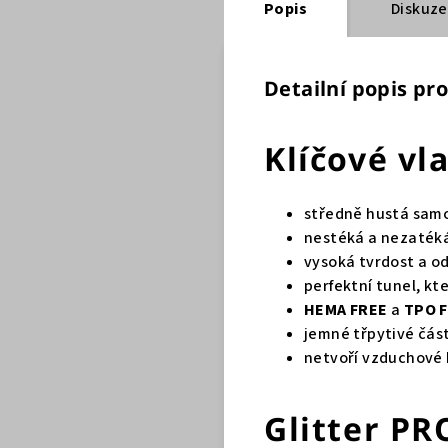
Popis
Diskuze
Detailní popis pr
Klíčové vl
středně hustá samo
nestéká a nezatéká
vysoká tvrdost a o
perfektní tunel, kt
HEMA FREE
a
TPO 
jemné třpytivé část
netvoří vzduchové b
Glitter PR