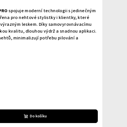
 PRO
spojuje moderní technologii s jedinečným
ena pro nehtové stylistky i klientky, které
e výrazným leskem. Díky samovyrovnávacímu
okou kvalitu, dlouhou výdrž a snadnou aplikaci.
htů, minimalizují potřebu pilování a
Do košíku