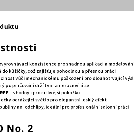
oduktu
astnosti
vyrovnávací konzistence pro snadnou aplikaci a modelován
 do kůžičky, což zajišťuje pohodlnou a přesnou práci
dolnost vůči mechanickému poškození pro dlouhotrvající výs
erý po pinčování drží tvar a nerozevírá se
FREE
– vhodný i pro citlivější pokožku
ečky odrážející světlo pro elegantní lesklý efekt
ubliny ani odchlipy, ideální pro profesionální salonní práci
O No. 2