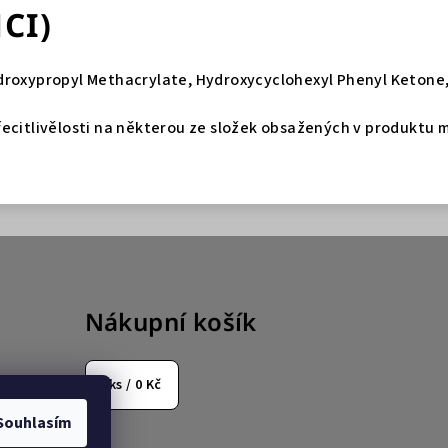
NCI)
droxypropyl Methacrylate, Hydroxycyclohexyl Phenyl Ketone,
ecitlivělosti na některou ze složek obsažených v produktu mů
Nákupní košík
0
ks /
0 Kč
Souhlasím