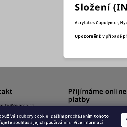
Složení (I
Acrylates Copolymer, Hy
Upozornění:
V případě př
takt
Přijímáme online
platby
avky
@
byarco.cz
24 217 257
používá soubory cookie. Dalším procházením tohoto
ujete souhlas s jejich používáním.. Více informací