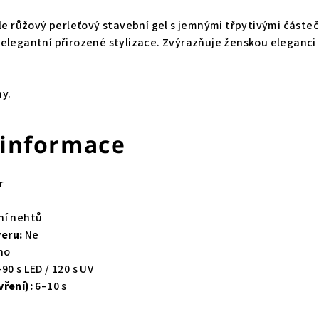
le růžový perleťový stavební gel s jemnými třpytivými částeč
elegantní přirozené stylizace. Zvýrazňuje ženskou eleganci
ny.
 informace
r
ní nehtů
eru:
Ne
no
90 s LED / 120 s UV
vření):
6–10 s