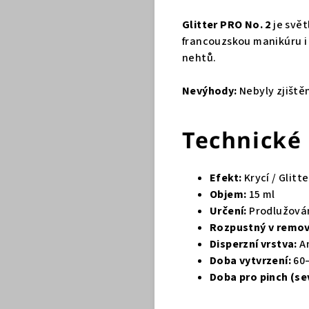
Glitter PRO No. 2
je svět
francouzskou manikúru i 
nehtů.
Nevýhody:
Nebyly zjiště
Technické
Efekt:
Krycí / Glitte
Objem:
15 ml
Určení:
Prodlužová
Rozpustný v remov
Disperzní vrstva:
A
Doba vytvrzení:
60–
Doba pro pinch (se