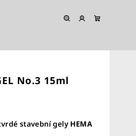
Hledat
Přihlášení
Nákupní
košík
GEL No.3 15ml
vrdé stavební gely
HEMA