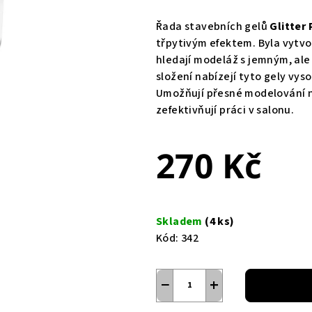
Řada stavebních gelů
Glitter
třpytivým efektem. Byla vytvoř
hledají modeláž s jemným, al
složení nabízejí tyto gely vys
Umožňují přesné modelování ne
zefektivňují práci v salonu.
270 Kč
Měrná
cena:
Skladem
(4 ks)
Kód:
342
−
+