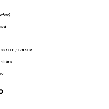
leťový
ová
90 s LED / 120 s UV
nikúra
no
o