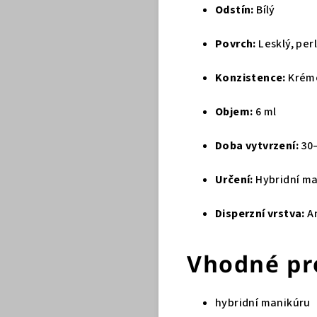
Odstín:
Bílý
Povrch:
Lesklý, per
Konzistence:
Krém
Objem:
6 ml
Doba vytvrzení:
30–
Určení:
Hybridní ma
Disperzní vrstva:
A
Vhodné pr
hybridní manikúru