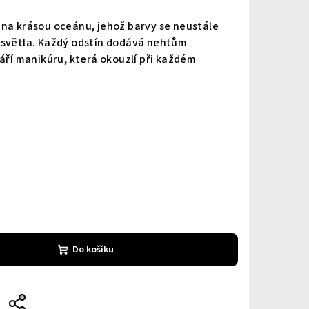
ána krásou oceánu, jehož barvy se neustále
 světla. Každý odstín dodává nehtům
váří manikúru, která okouzlí při každém
Do košíku