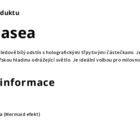
oduktu
nasea
ledově bílý odstín s holografickými třpytivými částečkami. J
řskou hladinu odrážející světlo. Je ideální volbou pro milov
 informace
 (Mermaid efekt)