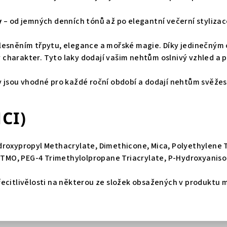
y
– od jemných denních tónů až po elegantní večerní styliza
lesněním třpytu, elegance a mořské magie. Díky jedinečným
harakter. Tyto laky dodají vašim nehtům oslnivý vzhled a po
 jsou vhodné pro každé roční období a dodají nehtům svěžest
NCI)
roxypropyl Methacrylate, Dimethicone, Mica, Polyethylene Ter
e TMO, PEG-4 Trimethylolpropane Triacrylate, P-Hydroxyaniso
ecitlivělosti na některou ze složek obsažených v produktu mů