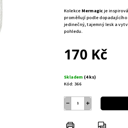
Kolekce
Mermagic
je inspirov
proměňují podle dopadajícího
jedinečný, tajemný lesk a vyt
pohledu.
170 Kč
Měrná
cena:
Skladem
(4 ks)
Kód:
366
−
+