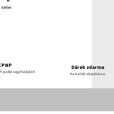
Sdílet
 CPNP
Dárek zdarma
P podle nejpřísnějších
Ke každé objednávce
.