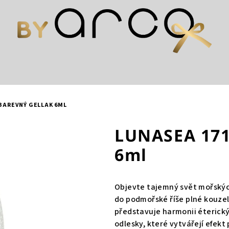
BAREVNÝ GELLAK 6ML
LUNASEA 17
6ml
Objevte tajemný svět mořskýc
do podmořské říše plné kouzel
představuje harmonii éterick
odlesky, které vytvářejí efekt