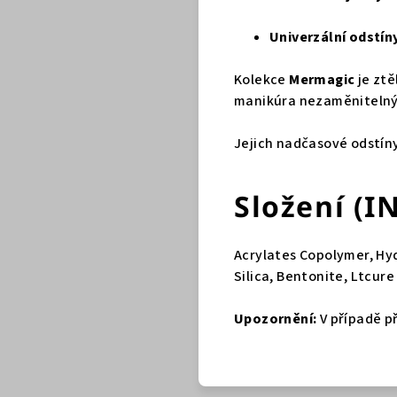
Univerzální odstín
Kolekce
Mermagic
je ztě
manikúra nezaměnitelný c
Jejich nadčasové odstíny
Složení (I
Acrylates Copolymer, Hyd
Silica, Bentonite, Ltcur
Upozornění:
V případě př