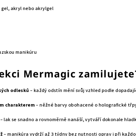
gel, akryl nebo akrylgel
ouzskou manikúru
lekci Mermagic zamilujete
kých odlesků
– každý odstín mění svůj vzhled podle dopadajíc
ým charakterem
– něžné barvy obohacené o holografické třp
– lak se snadno a rovnoměrně nanáší, vytváří dokonale hlad
rž
– manikúra vydrží až 3 týdny bez nutnosti oprav i při každ