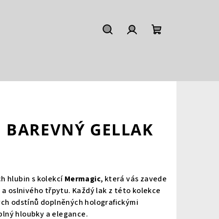
Hledat
Přihlášení
Nákupní
košík
1 BAREVNÝ GELLAK
h hlubin s kolekcí
Mermagic
, která vás zavede
 a oslnivého třpytu. Každý lak z této kolekce
ých odstínů doplněných holografickými
 plný hloubky a elegance.