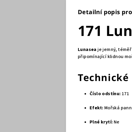
Detailní popis pr
171 Lu
Lunasea
je jemný, téměř 
připomínající klidnou mo
Technické
Číslo odstínu:
171
Efekt:
Mořská panna
Plné krytí:
Ne