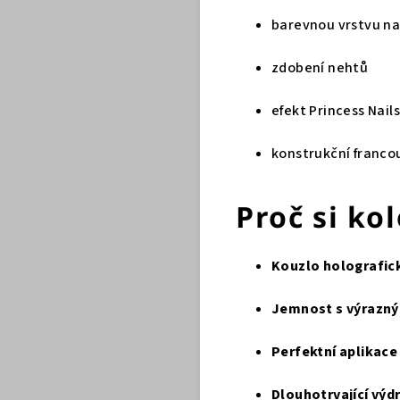
barevnou vrstvu na 
zdobení nehtů
efekt Princess Nails
konstrukční franc
Proč si ko
Kouzlo holografic
Jemnost s výrazn
Perfektní aplikace
Dlouhotrvající výd