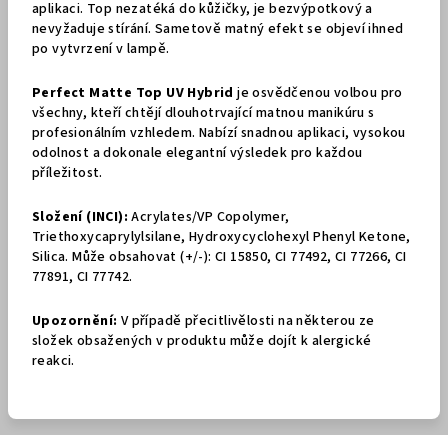
aplikaci. Top nezatéká do kůžičky, je bezvýpotkový a
nevyžaduje stírání. Sametově matný efekt se objeví ihned
po vytvrzení v lampě.
Perfect Matte Top UV Hybrid
je osvědčenou volbou pro
všechny, kteří chtějí dlouhotrvající matnou manikúru s
profesionálním vzhledem. Nabízí snadnou aplikaci, vysokou
odolnost a dokonale elegantní výsledek pro každou
příležitost.
Složení (INCI):
Acrylates/VP Copolymer,
Triethoxycaprylylsilane, Hydroxycyclohexyl Phenyl Ketone,
Silica. Může obsahovat (+/-): CI 15850, CI 77492, CI 77266, CI
77891, CI 77742.
Upozornění:
V případě přecitlivělosti na některou ze
složek obsažených v produktu může dojít k alergické
reakci.