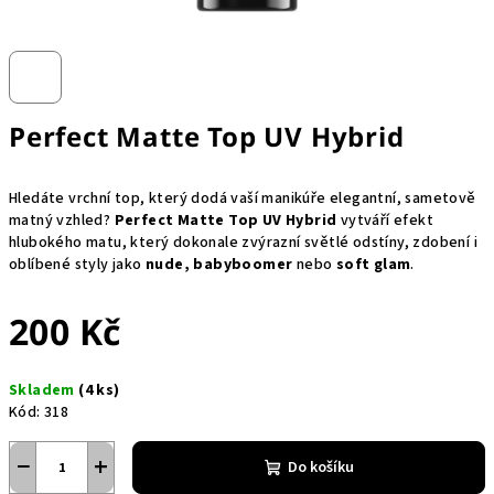
Perfect Matte Top UV Hybrid
Hledáte vrchní top, který dodá vaší manikúře elegantní, sametově
matný vzhled?
Perfect Matte Top UV Hybrid
vytváří efekt
hlubokého matu, který dokonale zvýrazní světlé odstíny, zdobení i
oblíbené styly jako
nude, babyboomer
nebo
soft glam
.
200 Kč
Měrná
Skladem
(4 ks)
cena:
Kód:
318
−
+
Do košíku