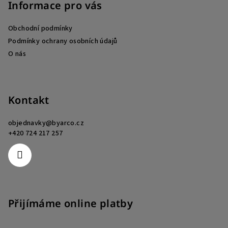
p
Informace pro vás
a
Obchodní podmínky
t
Podmínky ochrany osobních údajů
í
O nás
Kontakt
objednavky
@
byarco.cz
+420 724 217 257
Přijímáme online platby