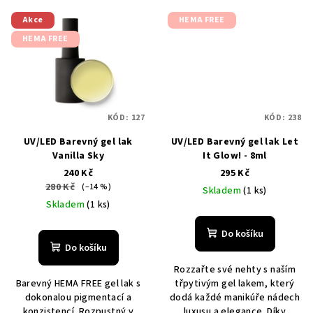
Akce
HEMA FREE
HEMA FREE
KÓD:
127
KÓD:
238
UV/LED Barevný gel lak
UV/LED Barevný gel lak Let
Vanilla Sky
It Glow! - 8ml
240 Kč
295 Kč
280 Kč
(–14 %)
Skladem
(1 ks)
Skladem
(1 ks)
Do košíku
Do košíku
Rozzařte své nehty s naším
Barevný HEMA FREE gel lak s
třpytivým gel lakem, který
dokonalou pigmentací a
dodá každé manikúře nádech
konzistencí. Rozpustný v
luxusu a elegance. Díky