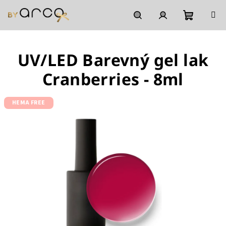
Přejít
na
obsah
Nákupní
Hledat
Přihlášení
UV/LED Barevný gel lak
košík
Cranberries - 8ml
HEMA FREE