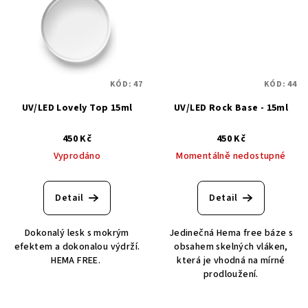
KÓD:
47
KÓD:
44
UV/LED Lovely Top 15ml
UV/LED Rock Base - 15ml
450 Kč
450 Kč
Vyprodáno
Momentálně nedostupné
Detail
Detail
Dokonalý lesk s mokrým
Jedinečná Hema free báze s
efektem a dokonalou výdrží.
obsahem skelných vláken,
HEMA FREE.
která je vhodná na mírné
prodloužení.