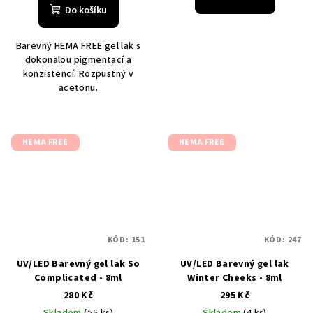
Do košíku
Barevný HEMA FREE gel lak s
dokonalou pigmentací a
konzistencí. Rozpustný v
acetonu.
HEMA FREE
HEMA FREE
KÓD:
151
KÓD:
247
UV/LED Barevný gel lak So
UV/LED Barevný gel lak
Complicated - 8ml
Winter Cheeks - 8ml
280 Kč
295 Kč
Skladem
(>5 ks)
Skladem
(4 ks)