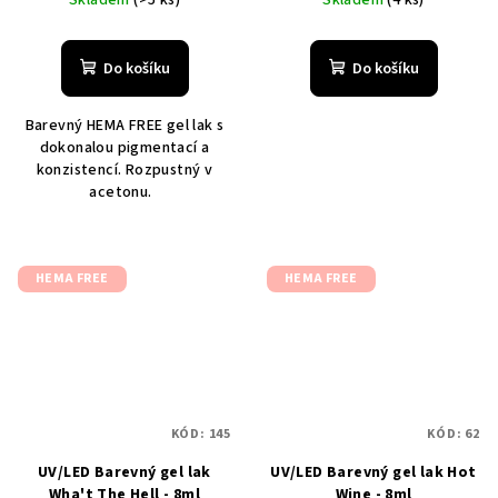
Do košíku
Do košíku
Barevný HEMA FREE gel lak s
dokonalou pigmentací a
konzistencí. Rozpustný v
acetonu.
HEMA FREE
HEMA FREE
KÓD:
145
KÓD:
62
UV/LED Barevný gel lak
UV/LED Barevný gel lak Hot
Wha't The Hell - 8ml
Wine - 8ml