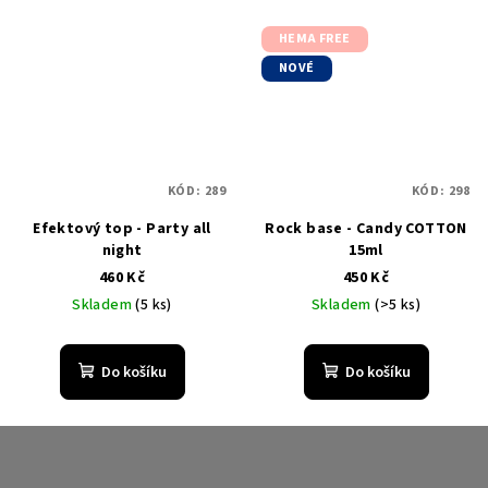
HEMA FREE
NOVÉ
KÓD:
289
KÓD:
298
Efektový top - Party all
Rock base - Candy COTTON
night
15ml
460 Kč
450 Kč
Skladem
(5 ks)
Skladem
(>5 ks)
Do košíku
Do košíku
Z
á