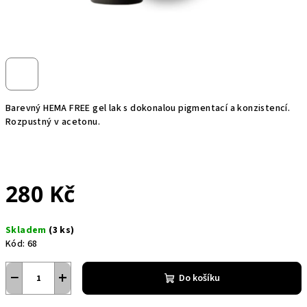
Barevný HEMA FREE gel lak s dokonalou pigmentací a konzistencí.
Rozpustný v acetonu.
280 Kč
Měrná
Skladem
(3 ks)
cena:
Kód:
68
−
+
Do košíku