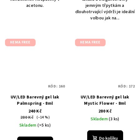
acetonu.
jemným třpytkám a
dlouhotrvající výdrži je ideální
volbou jak na...
HEMA FREE
HEMA FREE
KÓD:
160
KÓD:
172
UV/LED Barevný gel lak
UV/LED Barevný gel lak
Palmspring - 8ml
Mystic Flower - 8ml
240 Kč
280 Kč
280 Kč
(–14 %)
Skladem
(3 ks)
Skladem
(>5 ks)
Do košíku