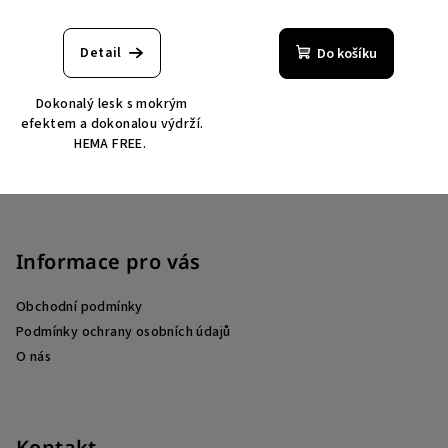
Detail
Do košíku
Dokonalý lesk s mokrým
efektem a dokonalou výdrží.
HEMA FREE.
Z
á
p
Informace pro vás
a
Obchodní podmínky
t
Podmínky ochrany osobních údajů
í
O nás
Kontakt