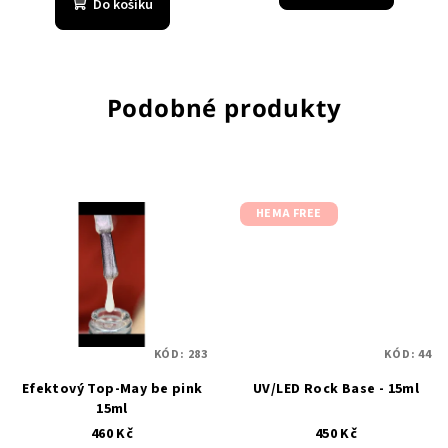
Do košíku
Podobné produkty
HEMA FREE
KÓD:
283
KÓD:
44
Efektový Top-May be pink
UV/LED Rock Base - 15ml
15ml
460 Kč
450 Kč