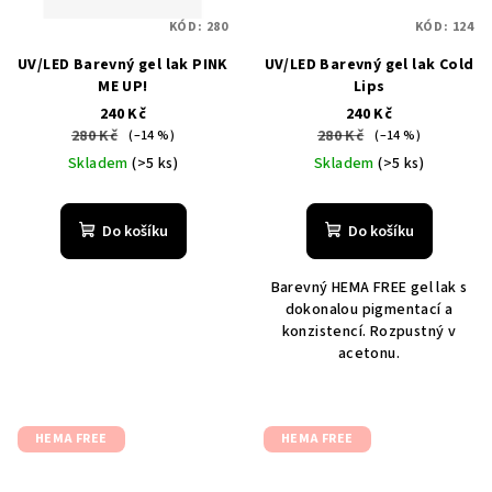
KÓD:
280
KÓD:
124
UV/LED Barevný gel lak PINK
UV/LED Barevný gel lak Cold
ME UP!
Lips
240 Kč
240 Kč
280 Kč
280 Kč
(–14 %)
(–14 %)
Skladem
(>5 ks)
Skladem
(>5 ks)
Do košíku
Do košíku
Barevný HEMA FREE gel lak s
dokonalou pigmentací a
konzistencí. Rozpustný v
acetonu.
HEMA FREE
HEMA FREE