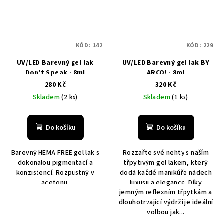
KÓD:
142
KÓD:
229
UV/LED Barevný gel lak
UV/LED Barevný gel lak BY
Don't Speak - 8ml
ARCO! - 8ml
280 Kč
320 Kč
Skladem
(2 ks)
Skladem
(1 ks)
Do košíku
Do košíku
Barevný HEMA FREE gel lak s
Rozzařte své nehty s naším
dokonalou pigmentací a
třpytivým gel lakem, který
konzistencí. Rozpustný v
dodá každé manikúře nádech
acetonu.
luxusu a elegance. Díky
jemným reflexním třpytkám a
dlouhotrvající výdrži je ideální
volbou jak...