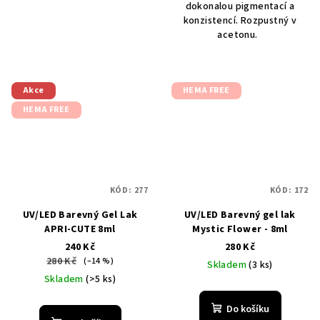
dokonalou pigmentací a
konzistencí. Rozpustný v
acetonu.
Akce
HEMA FREE
HEMA FREE
KÓD:
277
KÓD:
172
UV/LED Barevný Gel Lak
UV/LED Barevný gel lak
APRI-CUTE 8ml
Mystic Flower - 8ml
240 Kč
280 Kč
280 Kč
(–14 %)
Skladem
(3 ks)
Skladem
(>5 ks)
Do košíku