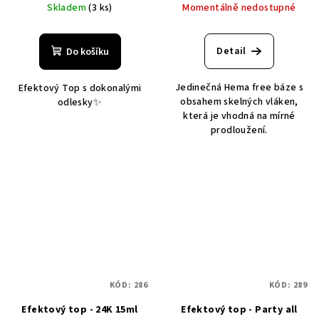
Skladem
(3 ks)
Momentálně nedostupné
Detail
Do košíku
Jedinečná Hema free báze s
Efektový Top s dokonalými
obsahem skelných vláken,
odlesky✨
která je vhodná na mírné
prodloužení.
KÓD:
286
KÓD:
289
Efektový top - 24K 15ml
Efektový top - Party all