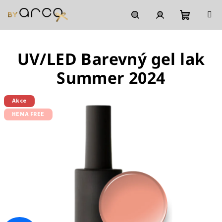
Přejít
na
obsah
Nákupní
Hledat
Přihlášení
UV/LED Barevný gel lak
košík
Summer 2024
Akce
HEMA FREE