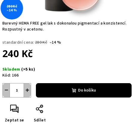
280 Kč
–14 %
Barevný HEMA FREE gel lak s dokonalou pigmentací a konzistencí.
Rozpustný v acetonu.
standardní cena:
280 Kč
–14 %
240 Kč
Měrná
Skladem
(>5 ks)
cena:
Kód:
166
−
+
Do košíku
Zeptat se
Sdílet