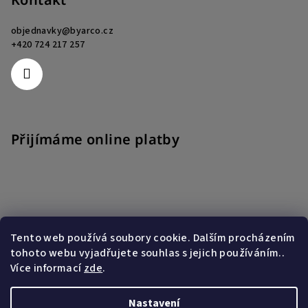
objednavky
@
byarco.cz
+420 724 217 257
Přijímáme online platby
Tento web používá soubory cookie. Dalším procházením
Nákupní košík
tohoto webu vyjadřujete souhlas s jejich používáním..
Více informací
zde
.
0
ks /
0 Kč
Nastavení