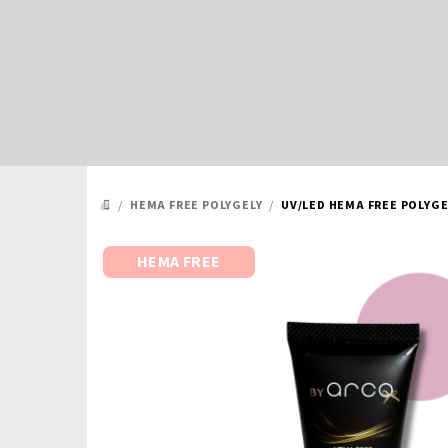
Přejít
na
obsah
/
HEMA FREE POLYGELY
/
UV/LED HEMA FREE POLYGE
DOMŮ
HEMA FREE