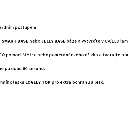
dardním postupem.
u
SMART BASE
nebo
JELLY BASE
báze a vytvrďte v UV/LED lam
RCO pomocí štětce nebo pomerančového dřívka a tvarujte pod
pě po dobu 60 sekund.
chního lesku
LOVELY TOP
pro extra ochranu a lesk.