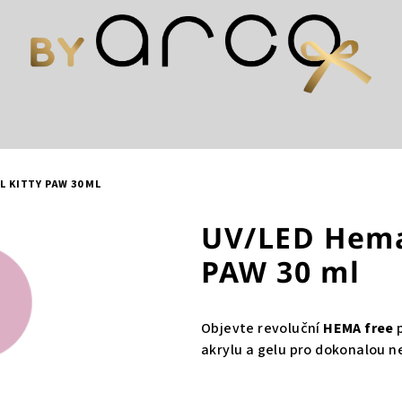
L KITTY PAW 30 ML
UV/LED Hema
PAW 30 ml
Objevte revoluční
HEMA free
p
akrylu a gelu pro dokonalou 