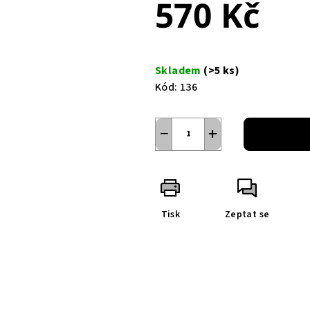
570 Kč
Měrná
cena:
Skladem
(>5 ks)
Kód:
136
−
+
Tisk
Zeptat se