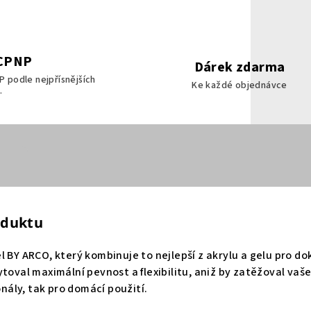
 CPNP
Dárek zdarma
P podle nejpřísnějších
Ke každé objednávce
.
oduktu
l BY ARCO, který kombinuje to nejlepší z akrylu a gelu pro 
toval maximální pevnost a flexibilitu, aniž by zatěžoval vaše
ionály, tak pro domácí použití.