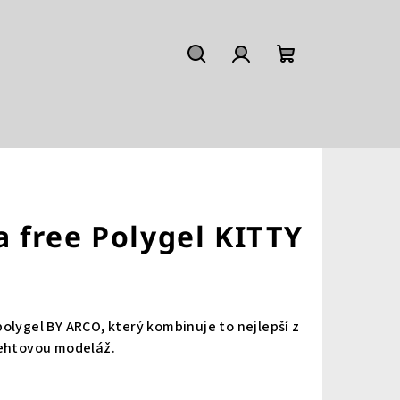
Hledat
Přihlášení
Nákupní
košík
 free Polygel KITTY
olygel BY ARCO, který kombinuje to nejlepší z
nehtovou modeláž.