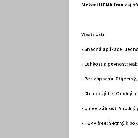
Složení
HEMA free
zajišť
Vlastnosti:
- Snadná aplikace: Jedn
- Lehkost a pevnost: Nab
- Bez zápachu: Příjemný,
- Dlouhá výdrž: Odolný p
- Univerzálnost: Vhodný 
- HEMA free: Šetrný k pok