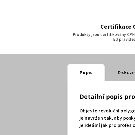
Certifikace
Produkty jsou certifikovány CPN
EU pravidel
Popis
Diskuze
Detailní popis pr
Objevte revoluční polyge
je navržen tak, aby posky
je ideální jak pro profes